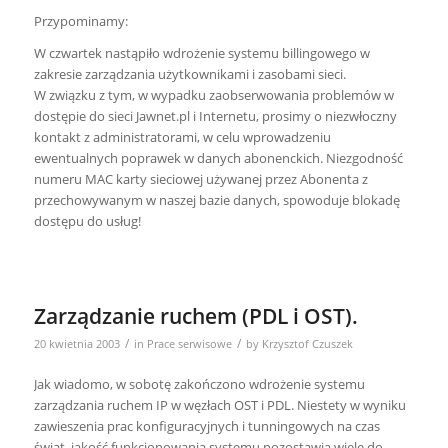
Przypominamy:
W czwartek nastąpiło wdrożenie systemu billingowego w
zakresie zarządzania użytkownikami i zasobami sieci.
W związku z tym, w wypadku zaobserwowania problemów w
dostępie do sieci Jawnet.pl i Internetu, prosimy o niezwłoczny
kontakt z administratorami, w celu wprowadzeniu
ewentualnych poprawek w danych abonenckich. Niezgodność
numeru MAC karty sieciowej używanej przez Abonenta z
przechowywanym w naszej bazie danych, spowoduje blokadę
dostępu do usług!
Zarządzanie ruchem (PDL i OST).
/
/
20 kwietnia 2003
in
Prace serwisowe
by
Krzysztof Czuszek
Jak wiadomo, w sobotę zakończono wdrożenie systemu
zarządzania ruchem IP w węzłach OST i PDL. Niestety w wyniku
zawieszenia prac konfiguracyjnych i tunningowych na czas
świąt, jakość funkcjonowania systemu pozostawia wiele do