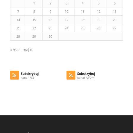
1
2
3
4
5
6
7
8
9
10
11
12
13
14
15
16
17
18
19
20
21
22
23
24
25
26
27
28
29
30
« mar
maj »
Subskrybuj
Subskrybuj
kanał RSS
kanał ATOM