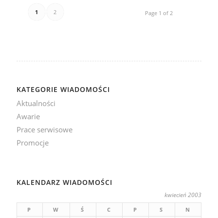
1
2
Page 1 of 2
KATEGORIE WIADOMOŚCI
Aktualności
Awarie
Prace serwisowe
Promocje
KALENDARZ WIADOMOŚCI
kwiecień 2003
P
W
Ś
C
P
S
N