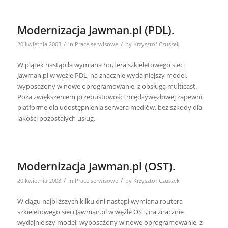
Modernizacja Jawman.pl (PDL).
/
/
20 kwietnia 2003
in
Prace serwisowe
by
Krzysztof Czuszek
W piątek nastąpiła wymiana routera szkieletowego sieci
Jawman.pl w węźle PDL, na znacznie wydajniejszy model,
wyposażony w nowe oprogramowanie, z obsługą multicast.
Poza zwiększeniem przepustowości międzywęzłowej zapewni
platformę dla udostępnienia serwera mediów, bez szkody dla
jakości pozostałych usług.
Modernizacja Jawman.pl (OST).
/
/
20 kwietnia 2003
in
Prace serwisowe
by
Krzysztof Czuszek
W ciągu najbliższych kilku dni nastąpi wymiana routera
szkieletowego sieci Jawman.pl w węźle OST, na znacznie
wydajniejszy model, wyposażony w nowe oprogramowanie, z