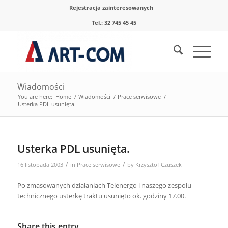
Rejestracja zainteresowanych
Tel.: 32 745 45 45
Wiadomości
You are here:
Home
/
Wiadomości
/
Prace serwisowe
/
Usterka PDL usunięta.
Usterka PDL usunięta.
/
/
16 listopada 2003
in
Prace serwisowe
by
Krzysztof Czuszek
Po zmasowanych działaniach Telenergo i naszego zespołu
technicznego usterkę traktu usunięto ok. godziny 17.00.
Share this entry