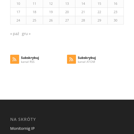
10
11
12
13
14
15
16
17
18
19
20
21
22
23
24
25
26
27
28
29
30
« paź
gru »
Subskrybuj
Subskrybuj
kanał RSS
kanał ATOM
NA SKRÓTY
Monitornig IP