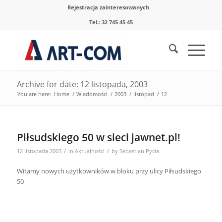
Rejestracja zainteresowanych
Tel.: 32 745 45 45
Archive for date: 12 listopada, 2003
You are here:
Home
/
Wiadomości
/
2003
/
listopad
/
12
Piłsudskiego 50 w sieci jawnet.pl!
/
/
12 listopada 2003
in
Aktualności
by
Sebastian Pycia
Witamy nowych użytkowników w bloku przy ulicy Piłsudskiego
50