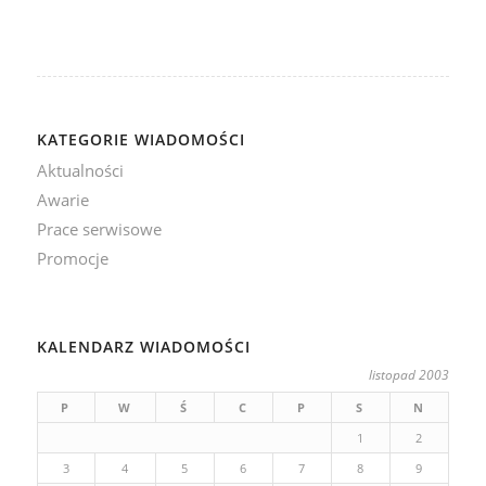
KATEGORIE WIADOMOŚCI
Aktualności
Awarie
Prace serwisowe
Promocje
KALENDARZ WIADOMOŚCI
listopad 2003
P
W
Ś
C
P
S
N
1
2
3
4
5
6
7
8
9