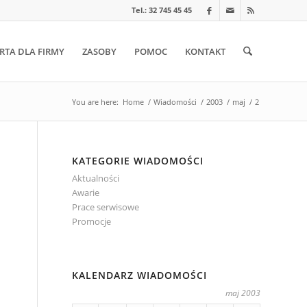
Tel.: 32 745 45 45
RTA DLA FIRMY
ZASOBY
POMOC
KONTAKT
You are here:
Home
/
Wiadomości
/
2003
/
maj
/
2
KATEGORIE WIADOMOŚCI
Aktualności
Awarie
Prace serwisowe
Promocje
KALENDARZ WIADOMOŚCI
maj 2003