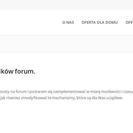
O NAS
OFERTA DLA DOMU
OFE
ików forum.
osty na forum i postaram się zaimplementować w miarę możliwości i czasu
 jak również zmodyfikować te mechanizmy, które są dla Was uciążliwe.