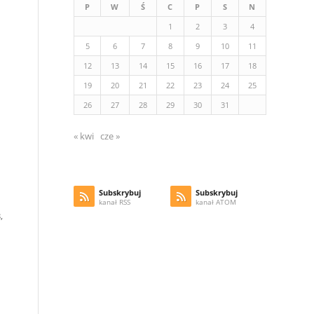
P
W
Ś
C
P
S
N
1
2
3
4
5
6
7
8
9
10
11
12
13
14
15
16
17
18
19
20
21
22
23
24
25
26
27
28
29
30
31
« kwi
cze »
Subskrybuj
Subskrybuj
kanał RSS
kanał ATOM
,