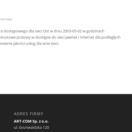
Kiermasz
 dostępowego dla sieci Ost w dniu 2003-05-02 w godzinach
utowe przerwy w dostępie do sieci Jawnet i Internet dla podległych
enie jakości usług dla w/w sieci.
ADRES FIRMY
ART-COM Sp. z o.o.
ul. Grunwaldzka 120