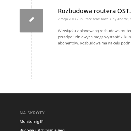
Rozbudowa routera OST.
/
/
2 maja 2003
in
Prace serwisowe
by
Andrzej 
W związku z planowaną rozbudową routera
przedpołudniowych mogą wystąpić klikumin
abonentów. Rozbudowa ma na celu podniesi
NA SKRÓTY
Monitornig IP
Budowa i utrzymanie sieci