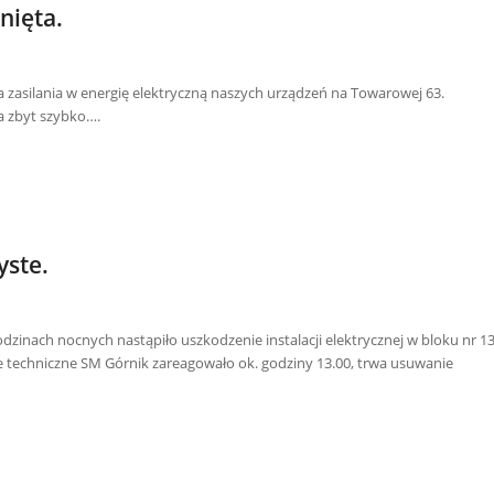
nięta.
a zasilania w energię elektryczną naszych urządzeń na Towarowej 63.
a zbyt szybko….
yste.
zinach nocnych nastąpiło uszkodzenie instalacji elektrycznej w bloku nr 13
e techniczne SM Górnik zareagowało ok. godziny 13.00, trwa usuwanie