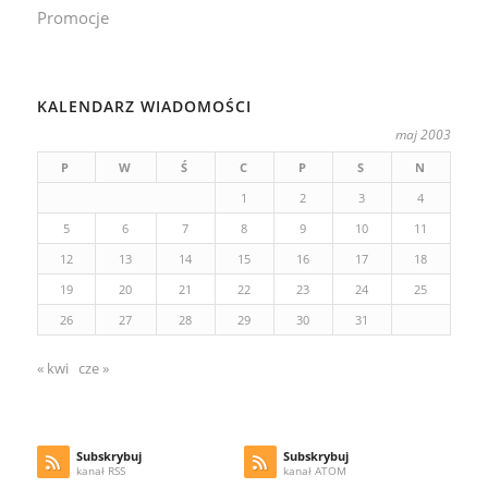
Promocje
KALENDARZ WIADOMOŚCI
maj 2003
P
W
Ś
C
P
S
N
1
2
3
4
5
6
7
8
9
10
11
12
13
14
15
16
17
18
19
20
21
22
23
24
25
26
27
28
29
30
31
« kwi
cze »
Subskrybuj
Subskrybuj
kanał RSS
kanał ATOM