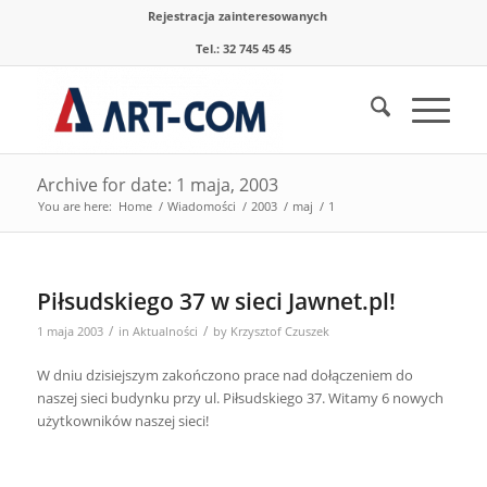
Rejestracja zainteresowanych
Tel.: 32 745 45 45
Archive for date: 1 maja, 2003
You are here:
Home
/
Wiadomości
/
2003
/
maj
/
1
Piłsudskiego 37 w sieci Jawnet.pl!
/
/
1 maja 2003
in
Aktualności
by
Krzysztof Czuszek
W dniu dzisiejszym zakończono prace nad dołączeniem do
naszej sieci budynku przy ul. Piłsudskiego 37. Witamy 6 nowych
użytkowników naszej sieci!