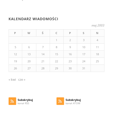
KALENDARZ WIADOMOŚCI
maj 2003
P
W
Ś
C
P
S
N
1
2
3
4
5
6
7
8
9
10
11
12
13
14
15
16
17
18
19
20
21
22
23
24
25
26
27
28
29
30
31
« kwi
cze »
Subskrybuj
Subskrybuj
kanał RSS
kanał ATOM