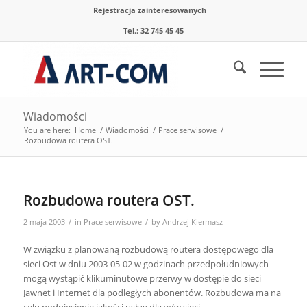
Rejestracja zainteresowanych
Tel.: 32 745 45 45
Wiadomości
You are here:
Home
/
Wiadomości
/
Prace serwisowe
/
Rozbudowa routera OST.
Rozbudowa routera OST.
/
/
2 maja 2003
in
Prace serwisowe
by
Andrzej Kiermasz
W związku z planowaną rozbudową routera dostępowego dla
sieci Ost w dniu 2003-05-02 w godzinach przedpołudniowych
mogą wystąpić klikuminutowe przerwy w dostępie do sieci
Jawnet i Internet dla podległych abonentów. Rozbudowa ma na