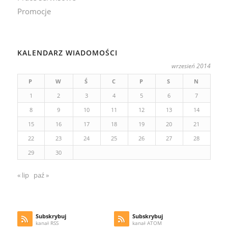
Promocje
KALENDARZ WIADOMOŚCI
wrzesień 2014
P
W
Ś
C
P
S
N
1
2
3
4
5
6
7
8
9
10
11
12
13
14
15
16
17
18
19
20
21
22
23
24
25
26
27
28
29
30
« lip
paź »
Subskrybuj
Subskrybuj
kanał RSS
kanał ATOM