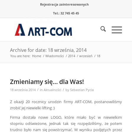
Rejestracja zainteresowanych
Tel.: 32 745 45 45
Archive for date: 18 września, 2014
You are here:
Home
/
Wiadomości
/
2014
/
wrzesień
/
18
Zmieniamy się… dla Was!
/
/
18 września 2014
in
Aktualności
by
Sebastian Pycia
Z okazji 20 rocznicy urodzin firmy ART-COM, postanowiliśmy
zrobić jej niewielki lifting ;)
Firma dostała nowe LOGO, które miało być w niewielkim
stopniu odświeżone, jednak tak się rozpędziliśmy, że potem
trudno było nam się powstrzymać. W wyniku podjętych przez