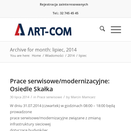
Rejestracja zainteresowanych
Tel.: 32 745 45 45
Archive for month: lipiec, 2014
You are here:
Home
/
Wiadomości
/
2014
/
lipiec
Prace serwisowe/modernizacyjne:
Osiedle Skałka
/
/
30 lipca 2014
in
Prace serwisowe
by
Marcin Mamcarz
W dniu 31.07.2014 (czwartek) w godzinach 08:00 – 18:00 będą
prowadzone
prace serwisowe/modernizacyjne związane z zmianą
infrastruktury sieciowej
dotyczące budynków: