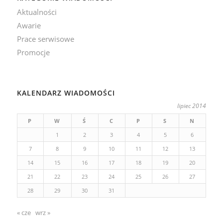
Aktualności
Awarie
Prace serwisowe
Promocje
KALENDARZ WIADOMOŚCI
lipiec 2014
P
W
Ś
C
P
S
N
1
2
3
4
5
6
7
8
9
10
11
12
13
14
15
16
17
18
19
20
21
22
23
24
25
26
27
28
29
30
31
« cze
wrz »