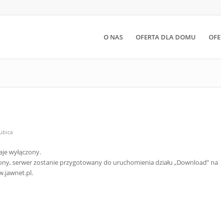
O NAS
OFERTA DLA DOMU
OFE
ubica
taje wyłączony.
lony, serwer zostanie przygotowany do uruchomienia działu „Download” na
.jawnet.pl.