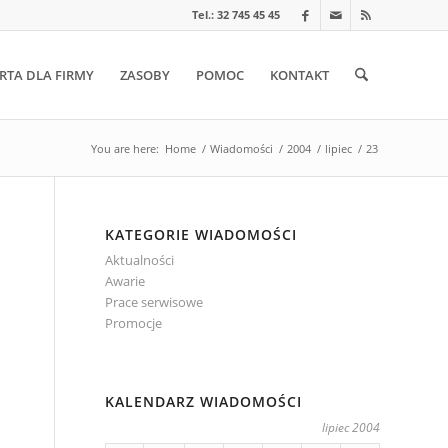
Tel.: 32 745 45 45
RTA DLA FIRMY
ZASOBY
POMOC
KONTAKT
You are here:
Home
/
Wiadomości
/
2004
/
lipiec
/
23
KATEGORIE WIADOMOŚCI
Aktualności
Awarie
Prace serwisowe
Promocje
KALENDARZ WIADOMOŚCI
lipiec 2004