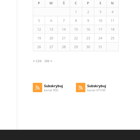
P
W
Ś
C
P
S
N
1
2
3
4
5
6
7
8
9
10
11
12
13
14
15
16
17
18
19
20
21
22
23
24
25
26
27
28
29
30
31
« cze
sie »
Subskrybuj
Subskrybuj
kanał RSS
kanał ATOM