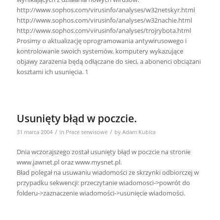
http://www.sophos.com/virusinfo/analyses/w32netskyr.html
http://www.sophos.com/virusinfo/analyses/w32nachie.html
http://www.sophos.com/virusinfo/analyses/trojrybota.html
Prosimy o aktualizację oprogramowania antywirusowego i
kontrolowanie swoich systemów, komputery wykazujące
objawy zarażenia będą odłączane do sieci, a abonenci obciążani
kosztami ich usunięcia. 1
Usunięty błąd w poczcie.
/
/
31 marca 2004
in
Prace serwisowe
by
Adam Kubica
Dnia wczorajszego został usunięty błąd w poczcie na stronie
www.jawnet.pl oraz www.mysnet.pl.
Bład polegał na usuwaniu wiadomości ze skrzynki odbiorczej w
przypadku sekwencji: przeczytanie wiadomosci->powrót do
folderu->zaznaczenie wiadomości->usunięcie wiadomości.