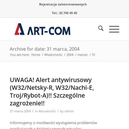
Rejestracja zainteresowanych
Tel.: 32 745 45 45
Archive for date: 31 marca, 2004
You are here:
Home
/
Wiadomości
/
2004
/
marzec
/
31
UWAGA! Alert antywirusowy
(W32/Netsky-R, W32/Nachi-E,
Troj/Rybot-A)!! Szczególne
zagrożenie!!
/
/
31 marca 2004
in
Aktualności
by
admin
Informujemy o możliwości wystąpienia problemów
wynikających z działania nowych wirusów: