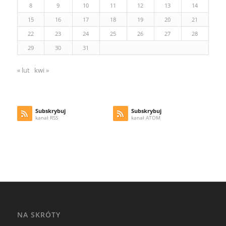
8
9
10
11
12
13
14
15
16
17
18
19
20
21
22
23
24
25
26
27
28
29
30
31
« lut
kwi »
Subskrybuj
Subskrybuj
kanał RSS
kanał ATOM
NA SKRÓTY