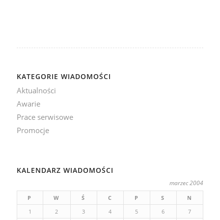
KATEGORIE WIADOMOŚCI
Aktualności
Awarie
Prace serwisowe
Promocje
KALENDARZ WIADOMOŚCI
marzec 2004
P
W
Ś
C
P
S
N
1
2
3
4
5
6
7