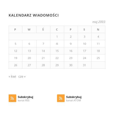
KALENDARZ WIADOMOŚCI
maj 2003
P
W
Ś
C
P
S
N
1
2
3
4
5
6
7
8
9
10
11
12
13
14
15
16
17
18
19
20
21
22
23
24
25
26
27
28
29
30
31
« kwi
cze »
Subskrybuj
Subskrybuj
kanał RSS
kanał ATOM