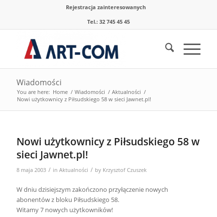
Rejestracja zainteresowanych
Tel.: 32 745 45 45
Wiadomości
You are here:
Home
/
Wiadomości
/
Aktualności
/
Nowi użytkownicy z Piłsudskiego 58 w sieci Jawnet.pl!
Nowi użytkownicy z Piłsudskiego 58 w
sieci Jawnet.pl!
/
/
8 maja 2003
in
Aktualności
by
Krzysztof Czuszek
W dniu dzisiejszym zakończono przyłączenie nowych
abonentów z bloku Piłsudskiego 58.
Witamy 7 nowych użytkowników!