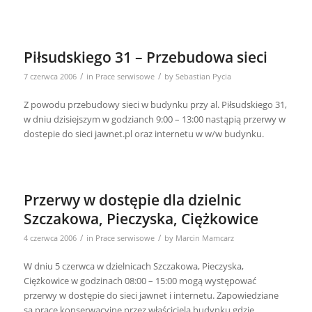
Piłsudskiego 31 – Przebudowa sieci
/
/
7 czerwca 2006
in
Prace serwisowe
by
Sebastian Pycia
Z powodu przebudowy sieci w budynku przy al. Piłsudskiego 31,
w dniu dzisiejszym w godzianch 9:00 – 13:00 nastąpią przerwy w
dostepie do sieci jawnet.pl oraz internetu w w/w budynku.
Przerwy w dostępie dla dzielnic
Szczakowa, Pieczyska, Ciężkowice
/
/
4 czerwca 2006
in
Prace serwisowe
by
Marcin Mamcarz
W dniu 5 czerwca w dzielnicach Szczakowa, Pieczyska,
Ciężkowice w godzinach 08:00 – 15:00 mogą występować
przerwy w dostępie do sieci jawnet i internetu. Zapowiedziane
są prace konserwacyjne przez właściciela budynku gdzie