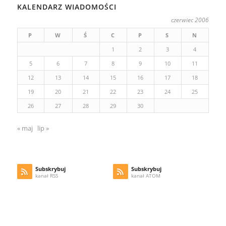
KALENDARZ WIADOMOŚCI
czerwiec 2006
P
W
Ś
C
P
S
N
1
2
3
4
5
6
7
8
9
10
11
12
13
14
15
16
17
18
19
20
21
22
23
24
25
26
27
28
29
30
« maj
lip »
Subskrybuj
Subskrybuj
kanał RSS
kanał ATOM