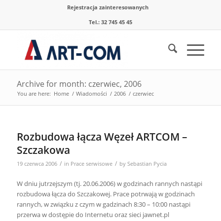
Rejestracja zainteresowanych
Tel.: 32 745 45 45
Archive for month: czerwiec, 2006
You are here:
Home
/
Wiadomości
/
2006
/
czerwiec
Rozbudowa łącza Węzeł ARTCOM –
Szczakowa
/
/
19 czerwca 2006
in
Prace serwisowe
by
Sebastian Pycia
W dniu jutrzejszym (tj. 20.06.2006) w godzinach rannych nastąpi
rozbudowa łącza do Szczakowej. Prace potrwają w godzinach
rannych, w związku z czym w gadzinach 8:30 – 10:00 nastąpi
przerwa w dostępie do Internetu oraz sieci jawnet.pl