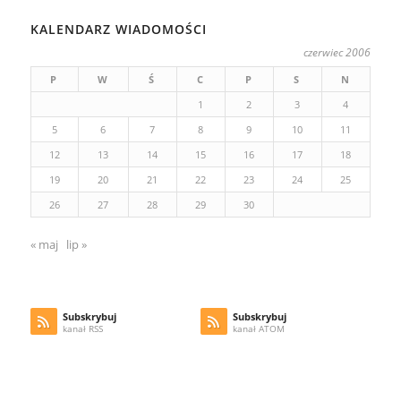
KALENDARZ WIADOMOŚCI
czerwiec 2006
P
W
Ś
C
P
S
N
1
2
3
4
5
6
7
8
9
10
11
12
13
14
15
16
17
18
19
20
21
22
23
24
25
26
27
28
29
30
« maj
lip »
Subskrybuj
Subskrybuj
kanał RSS
kanał ATOM