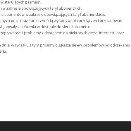
ów sterujących pasmem,
 w zakresie obowiązujących taryf abonenckich,
dla abonentów w zakresie obowiązujących taryf abonenckich,
nych prac, oraz koniecznością wykonywania przełączeń i przeładowań
owały zakłócenia w dostępie do sieci i Internetu.
zepływności i problemy z dostępem do niektórych części internetu oraz
dnia, w związku z tym prosimy o zgłaszanie ew. problemów po odczekaniu
rki.