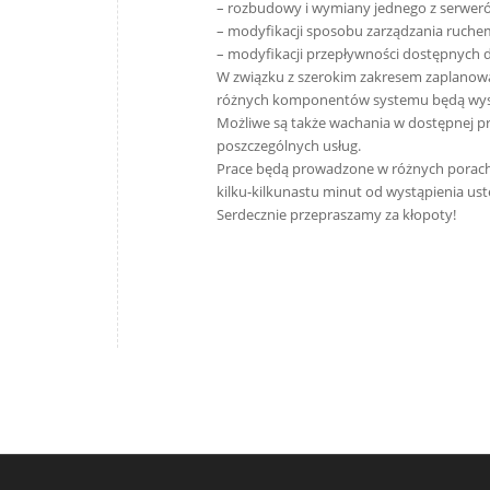
– rozbudowy i wymiany jednego z serwer
– modyfikacji sposobu zarządzania ruchem
– modyfikacji przepływności dostępnych 
W związku z szerokim zakresem zaplanowa
różnych komponentów systemu będą występ
Możliwe są także wachania w dostępnej pr
poszczególnych usług.
Prace będą prowadzone w różnych porach 
kilku-kilkunastu minut od wystąpienia uste
Serdecznie przepraszamy za kłopoty!