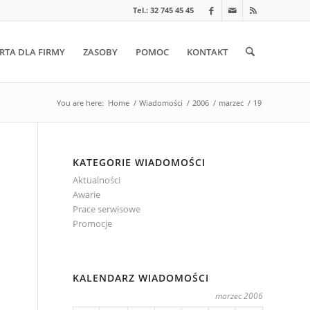
Tel.: 32 745 45 45
RTA DLA FIRMY
ZASOBY
POMOC
KONTAKT
You are here:
Home
/
Wiadomości
/
2006
/
marzec
/
19
KATEGORIE WIADOMOŚCI
Aktualności
Awarie
Prace serwisowe
Promocje
KALENDARZ WIADOMOŚCI
marzec 2006