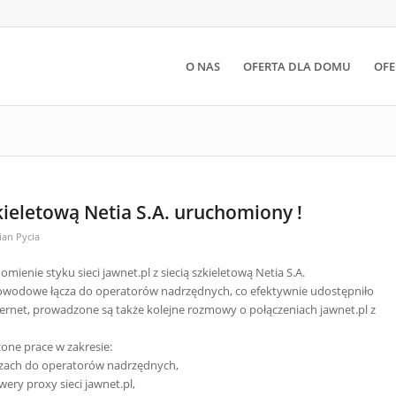
O NAS
OFERTA DLA DOMU
OFE
zkieletową Netia S.A. uruchomiony !
ian Pycia
ienie styku sieci jawnet.pl z siecią szkieletową Netia S.A.
tłowodowe łącza do operatorów nadrzędnych, co efektywnie udostępniło
nternet, prowadzone są także kolejne rozmowy o połączeniach jawnet.pl z
ne prace w zakresie:
ączach do operatorów nadrzędnych,
wery proxy sieci jawnet.pl,