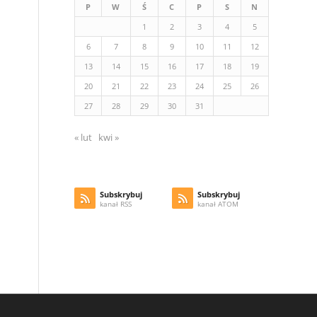
P
W
Ś
C
P
S
N
1
2
3
4
5
6
7
8
9
10
11
12
13
14
15
16
17
18
19
20
21
22
23
24
25
26
27
28
29
30
31
« lut
kwi »
Subskrybuj
Subskrybuj
kanał RSS
kanał ATOM