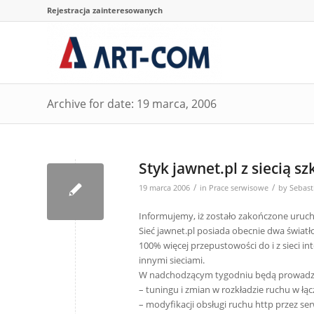
Rejestracja zainteresowanych
Archive for date: 19 marca, 2006
Styk jawnet.pl z siecią s
/
/
19 marca 2006
in
Prace serwisowe
by
Sebast
Informujemy, iż zostało zakończone uruchom
Sieć jawnet.pl posiada obecnie dwa świa
100% więcej przepustowości do i z sieci i
innymi sieciami.
W nadchodzącym tygodniu będą prowadzo
– tuningu i zmian w rozkładzie ruchu w ł
– modyfikacji obsługi ruchu http przez ser