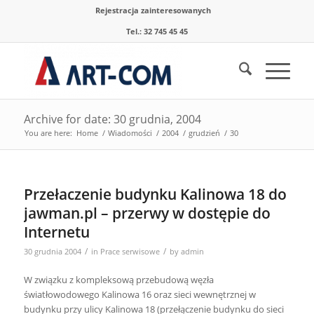
Rejestracja zainteresowanych
Tel.: 32 745 45 45
Archive for date: 30 grudnia, 2004
You are here:
Home
/
Wiadomości
/
2004
/
grudzień
/
30
Przełaczenie budynku Kalinowa 18 do
jawman.pl – przerwy w dostępie do
Internetu
/
/
30 grudnia 2004
in
Prace serwisowe
by
admin
W związku z kompleksową przebudową węzła
światłowodowego Kalinowa 16 oraz sieci wewnętrznej w
budynku przy ulicy Kalinowa 18 (przełączenie budynku do sieci