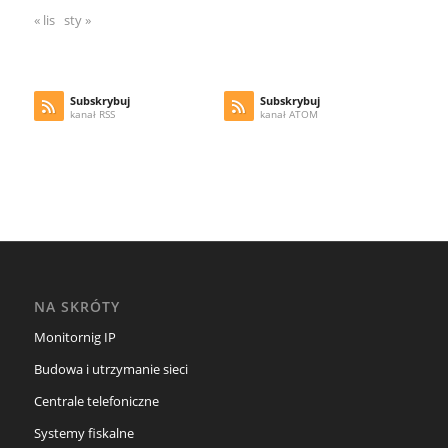
« lis
sty »
Subskrybuj
Subskrybuj
kanał RSS
kanał ATOM
NA SKRÓTY
Monitornig IP
Budowa i utrzymanie sieci
Centrale telefoniczne
Systemy fiskalne