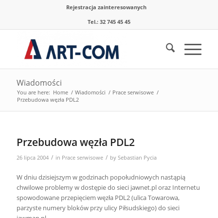
Rejestracja zainteresowanych
Tel.: 32 745 45 45
Wiadomości
You are here:
Home
/
Wiadomości
/
Prace serwisowe
/
Przebudowa węzła PDL2
Przebudowa węzła PDL2
/
/
26 lipca 2004
in
Prace serwisowe
by
Sebastian Pycia
W dniu dzisiejszym w godzinach popołudniowych nastąpią
chwilowe problemy w dostępie do sieci jawnet.pl oraz Internetu
spowodowane przepięciem węzła PDL2 (ulica Towarowa,
parzyste numery bloków przy ulicy Piłsudskiego) do sieci