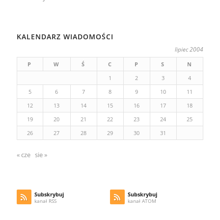
KALENDARZ WIADOMOŚCI
lipiec 2004
P
W
Ś
C
P
S
N
1
2
3
4
5
6
7
8
9
10
11
12
13
14
15
16
17
18
19
20
21
22
23
24
25
26
27
28
29
30
31
« cze
sie »
Subskrybuj
Subskrybuj
kanał RSS
kanał ATOM