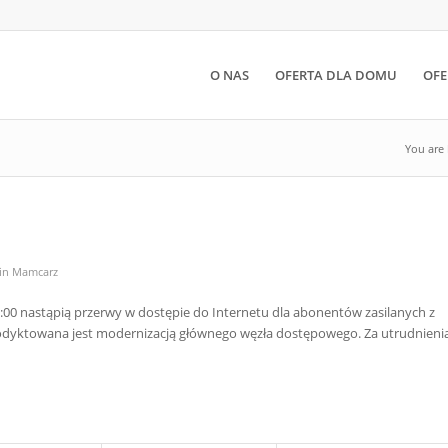
O NAS
OFERTA DLA DOMU
OFE
You are 
in Mamcarz
9:00 nastąpią przerwy w dostępie do Internetu dla abonentów zasilanych z
 podyktowana jest modernizacją głównego węzła dostępowego. Za utrudnieni