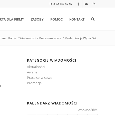
Tel.: 32 745 45 45
RTA DLA FIRMY
ZASOBY
POMOC
KONTAKT
here:
Home
/
Wiadomości
/
Prace serwisowe
/
Modernizacja Węzła Ost.
KATEGORIE WIADOMOŚCI
Aktualności
Awarie
Prace serwisowe
Promocje
a
KALENDARZ WIADOMOŚCI
czerwiec 2004