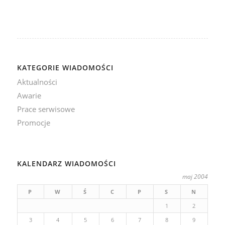
KATEGORIE WIADOMOŚCI
Aktualności
Awarie
Prace serwisowe
Promocje
KALENDARZ WIADOMOŚCI
maj 2004
P
W
Ś
C
P
S
N
1
2
3
4
5
6
7
8
9