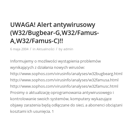
UWAGA! Alert antywirusowy
(W32/Bugbear-G,W32/Famus-
A,W32/Famus-C)!!
/
/
6 maja 2004
in
Aktualności
by
admin
Informujemy o możliwości wystąpienia problemów
wynikających z działania nowych wirusów:
http://www.sophos.com/virusinfo/analyses/w32bugbearg.html
http://www.sophos.com/virusinfo/analyses/w32famusa.html
http://www.sophos.com/virusinfo/analyses/w32famusc.html
Prosimy o aktualizację oprogramowania antywirusowego i
kontrolowanie swoich systemów, komputery wykazujące
objawy zarażenia będą odłączane do sieci, a abonenci obciążani
kosztami ich usunięcia. 1