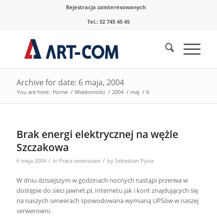
Rejestracja zainteresowanych
Tel.: 32 745 45 45
Archive for date: 6 maja, 2004
You are here:
Home
/
Wiadomości
/
2004
/
maj
/
6
Brak energi elektrycznej na wężle
Szczakowa
/
/
6 maja 2004
in
Prace serwisowe
by
Sebastian Pycia
W dniu dzisiejszym w godzinach nocnych nastąpi przerwa w
dostępie do sieci jawnet.pl, Internetu jak i kont znajdujących się
na naszych serwerach spowodowana wymianą UPSów w naszej
serwerowni.