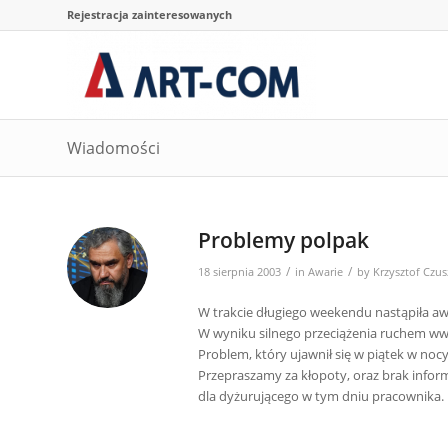
Rejestracja zainteresowanych
Wiadomości
Problemy polpak
/
/
18 sierpnia 2003
in
Awarie
by
Krzysztof Czus
W trakcie długiego weekendu nastąpiła awa
W wyniku silnego przeciążenia ruchem www
Problem, który ujawnił się w piątek w nocy
Przepraszamy za kłopoty, oraz brak infor
dla dyżurującego w tym dniu pracownika.