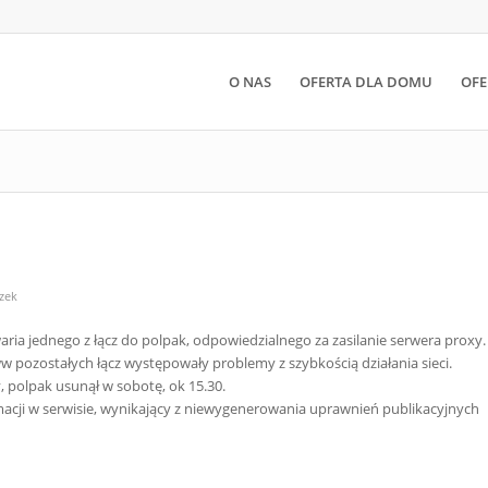
O NAS
OFERTA DLA DOMU
OFE
zek
ria jednego z łącz do polpak, odpowiedzialnego za zasilanie serwera proxy.
 pozostałych łącz występowały problemy z szybkością działania sieci.
, polpak usunął w sobotę, ok 15.30.
macji w serwisie, wynikający z niewygenerowania uprawnień publikacyjnych