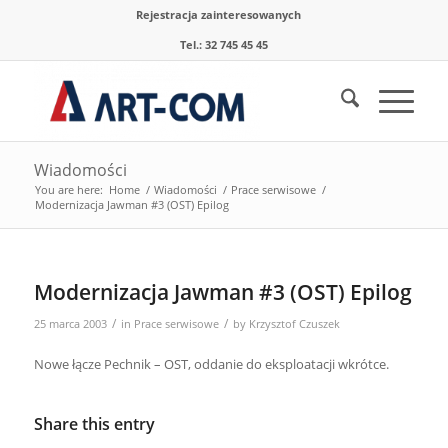
Rejestracja zainteresowanych
Tel.: 32 745 45 45
Wiadomości
You are here:
Home
/
Wiadomości
/
Prace serwisowe
/
Modernizacja Jawman #3 (OST) Epilog
Modernizacja Jawman #3 (OST) Epilog
/
/
25 marca 2003
in
Prace serwisowe
by
Krzysztof Czuszek
Nowe łącze Pechnik – OST, oddanie do eksploatacji wkrótce.
Share this entry