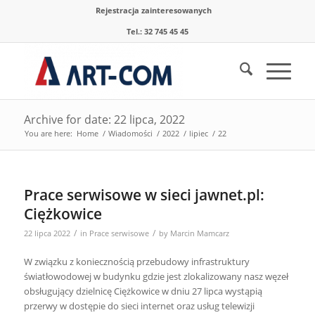
Rejestracja zainteresowanych
Tel.: 32 745 45 45
Archive for date: 22 lipca, 2022
You are here:
Home
/
Wiadomości
/
2022
/
lipiec
/
22
Prace serwisowe w sieci jawnet.pl:
Ciężkowice
/
/
22 lipca 2022
in
Prace serwisowe
by
Marcin Mamcarz
W związku z koniecznością przebudowy infrastruktury
światłowodowej w budynku gdzie jest zlokalizowany nasz węzeł
obsługujący dzielnicę Ciężkowice w dniu 27 lipca wystąpią
przerwy w dostępie do sieci internet oraz usług telewizji