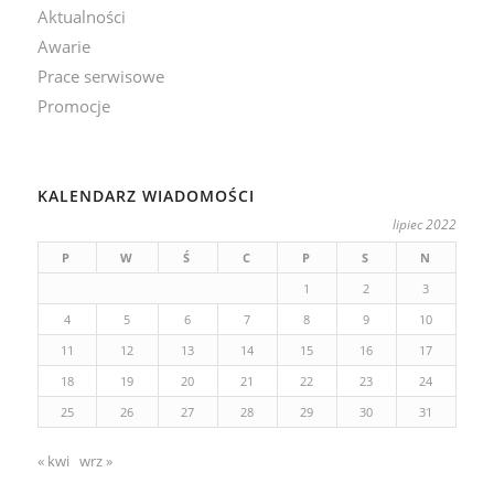
Aktualności
Awarie
Prace serwisowe
Promocje
KALENDARZ WIADOMOŚCI
lipiec 2022
P
W
Ś
C
P
S
N
1
2
3
4
5
6
7
8
9
10
11
12
13
14
15
16
17
18
19
20
21
22
23
24
25
26
27
28
29
30
31
« kwi
wrz »