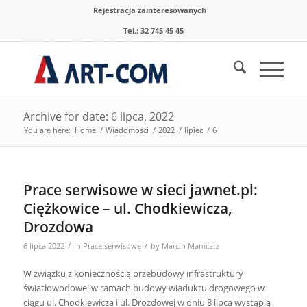
Rejestracja zainteresowanych
Tel.: 32 745 45 45
Archive for date: 6 lipca, 2022
You are here:
Home
/
Wiadomości
/
2022
/
lipiec
/
6
Prace serwisowe w sieci jawnet.pl:
Ciężkowice – ul. Chodkiewicza,
Drozdowa
/
/
6 lipca 2022
in
Prace serwisowe
by
Marcin Mamcarz
W związku z koniecznością przebudowy infrastruktury
światłowodowej w ramach budowy wiaduktu drogowego w
ciągu ul. Chodkiewicza i ul. Drozdowej w dniu 8 lipca wystąpią