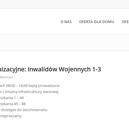
O NAS
OFERTA DLA DOMU
OFE
izacyjne: Inwalidów Wojennych 1-3
 Mamcarz
nach 08:00 – 16:00 będą prowadzone
z zmianą infrastruktury sieciowej.
szkania 1 – 44
szkania 45 – 88
ostępie do sieci/internetu.
przepraszamy.