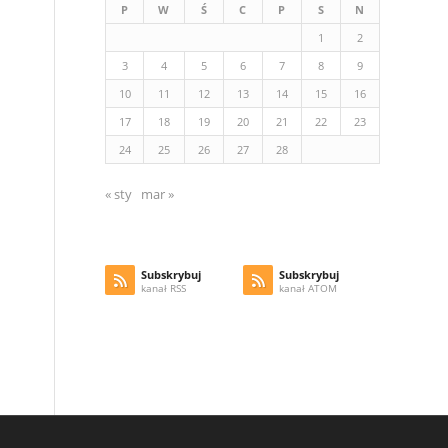
P
W
Ś
C
P
S
N
1
2
3
4
5
6
7
8
9
10
11
12
13
14
15
16
17
18
19
20
21
22
23
24
25
26
27
28
« sty
mar »
Subskrybuj
Subskrybuj
kanał RSS
kanał ATOM