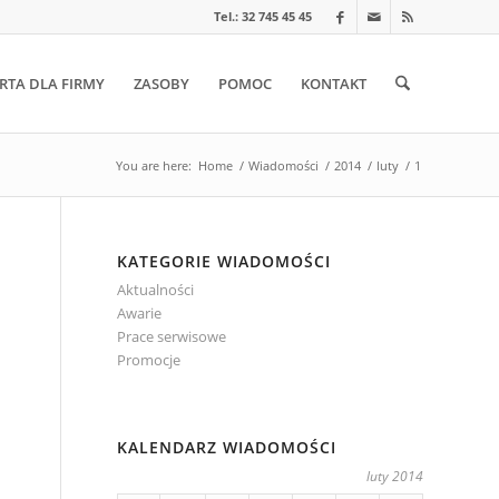
Tel.: 32 745 45 45
RTA DLA FIRMY
ZASOBY
POMOC
KONTAKT
You are here:
Home
/
Wiadomości
/
2014
/
luty
/
1
KATEGORIE WIADOMOŚCI
Aktualności
Awarie
Prace serwisowe
Promocje
KALENDARZ WIADOMOŚCI
luty 2014