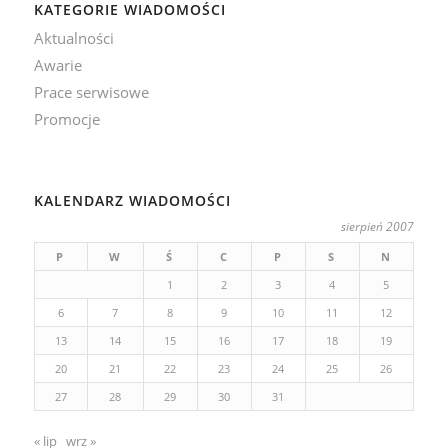
KATEGORIE WIADOMOŚCI
Aktualności
Awarie
Prace serwisowe
Promocje
KALENDARZ WIADOMOŚCI
sierpień 2007
P
W
Ś
C
P
S
N
1
2
3
4
5
6
7
8
9
10
11
12
13
14
15
16
17
18
19
20
21
22
23
24
25
26
27
28
29
30
31
« lip
wrz »