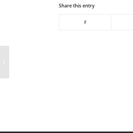
Share this entry
Przerwa w dostępie do sieci jawnet.pl
i Internetu – klienci radiowi