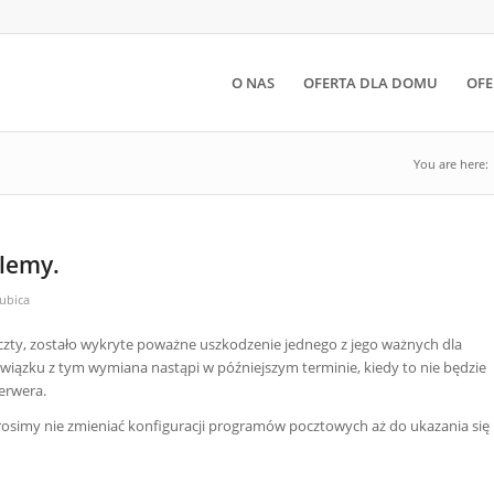
O NAS
OFERTA DLA DOMU
OFE
You are here:
lemy.
ubica
ty, zostało wykryte poważne uszkodzenie jednego z jego ważnych dla
ązku z tym wymiana nastąpi w późniejszym terminie, kiedy to nie będzie
erwera.
rosimy nie zmieniać konfiguracji programów pocztowych aż do ukazania się