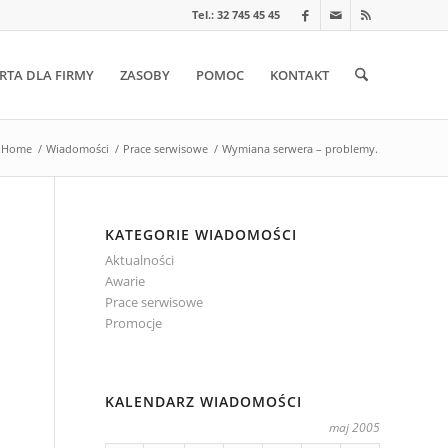
Tel.: 32 745 45 45
RTA DLA FIRMY
ZASOBY
POMOC
KONTAKT
Home
/
Wiadomości
/
Prace serwisowe
/
Wymiana serwera – problemy.
KATEGORIE WIADOMOŚCI
Aktualności
Awarie
Prace serwisowe
Promocje
KALENDARZ WIADOMOŚCI
maj 2005