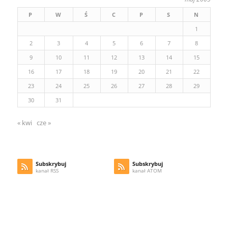
P
W
Ś
C
P
S
N
1
2
3
4
5
6
7
8
9
10
11
12
13
14
15
16
17
18
19
20
21
22
23
24
25
26
27
28
29
30
31
« kwi
cze »
Subskrybuj
Subskrybuj
kanał RSS
kanał ATOM