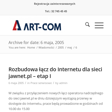
Rejestracja zainteresowanych
Tel.: 32 745 45 45
Archive for date: 6 maja, 2005
You are here:
Home
/
Wiadomości
/
2005
/
maj
/
6
Rozbudowa łącz do Internetu dla sieci
jawnet.pl – etap I
/
/
6 maja 2005
in
Prace serwisowe
by
admin
W związku z przyłączeniem nowych łącz operatora nadrzędnego
do sieci jawnet.pl w dniu dzisiejszym wystąpią przerwy w
dostępie do Internetu, prace będą prowadzone w godzinach od
10.00 do 15.00