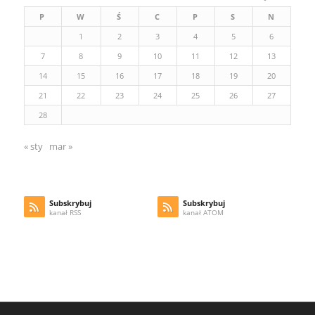
P
W
Ś
C
P
S
N
1
2
3
4
5
6
7
8
9
10
11
12
13
14
15
16
17
18
19
20
21
22
23
24
25
26
27
28
« sty
mar »
Subskrybuj
Subskrybuj
kanał RSS
kanał ATOM