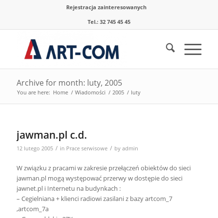
Rejestracja zainteresowanych
Tel.: 32 745 45 45
Archive for month: luty, 2005
You are here:
Home
/
Wiadomości
/
2005
/
luty
jawman.pl c.d.
/
/
12 lutego 2005
in
Prace serwisowe
by
admin
W związku z pracami w zakresie przełączeń obiektów do sieci
jawman.pl mogą występować przerwy w dostępie do sieci
jawnet.pl i Internetu na budynkach :
– Cegielniana + klienci radiowi zasilani z bazy artcom_7
,artcom_7a