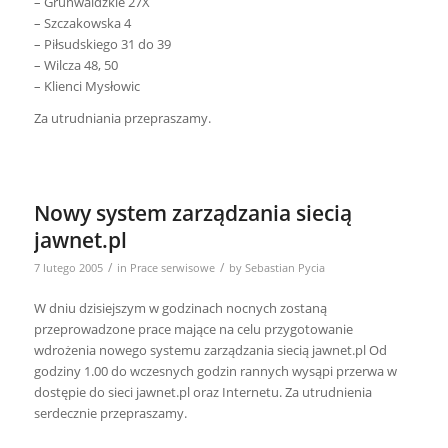
– Grunwaldzkie 27X
– Szczakowska 4
– Piłsudskiego 31 do 39
– Wilcza 48, 50
– Klienci Mysłowic
Za utrudniania przepraszamy.
Nowy system zarządzania siecią
jawnet.pl
/
/
7 lutego 2005
in
Prace serwisowe
by
Sebastian Pycia
W dniu dzisiejszym w godzinach nocnych zostaną
przeprowadzone prace mające na celu przygotowanie
wdrożenia nowego systemu zarządzania siecią jawnet.pl Od
godziny 1.00 do wczesnych godzin rannych wysąpi przerwa w
dostępie do sieci jawnet.pl oraz Internetu. Za utrudnienia
serdecznie przepraszamy.