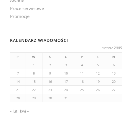
Awarie
Prace serwisowe
Promocje
KALENDARZ WIADOMOŚCI
marzec 2005
P
W
Ś
C
P
S
N
1
2
3
4
5
6
7
8
9
10
11
12
13
14
15
16
17
18
19
20
21
22
23
24
25
26
27
28
29
30
31
« lut
kwi »