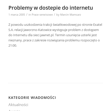
Problemy w dostepie do internetu
/
/
1 marca 2005
in
Prace serwisowe
by
Marcin Mamcarz
Z powodu uszkodzenia trakcji światłowodowej po stronie Exatel
S.A. relacji Jaworzno-Katowice występuje problem z dostępem
do Internetu dla sieci jawnet.pl. Termin usunięcia usterki jest
nieznany, prace z zakresie rozwiązania problemu rozpoczęto o
21:00.
KATEGORIE WIADOMOŚCI
Aktualności