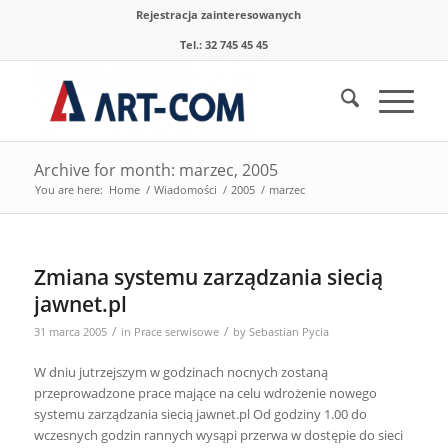
Rejestracja zainteresowanych
Tel.: 32 745 45 45
Archive for month: marzec, 2005
You are here:
Home
/
Wiadomości
/
2005
/
marzec
Zmiana systemu zarządzania siecią
jawnet.pl
/
/
31 marca 2005
in
Prace serwisowe
by
Sebastian Pycia
W dniu jutrzejszym w godzinach nocnych zostaną
przeprowadzone prace mające na celu wdrożenie nowego
systemu zarządzania siecią jawnet.pl Od godziny 1.00 do
wczesnych godzin rannych wysąpi przerwa w dostępie do sieci