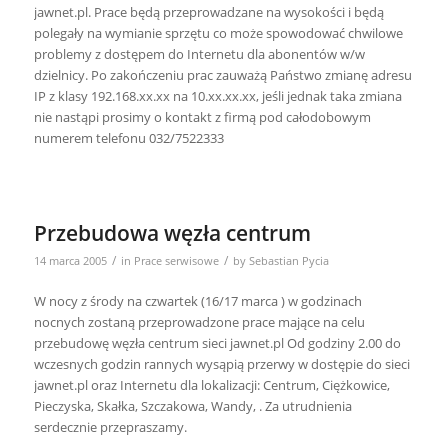
jawnet.pl. Prace będą przeprowadzane na wysokości i będą
polegały na wymianie sprzętu co może spowodować chwilowe
problemy z dostępem do Internetu dla abonentów w/w
dzielnicy. Po zakończeniu prac zauważą Państwo zmianę adresu
IP z klasy 192.168.xx.xx na 10.xx.xx.xx, jeśli jednak taka zmiana
nie nastąpi prosimy o kontakt z firmą pod całodobowym
numerem telefonu 032/7522333
Przebudowa węzła centrum
/
/
14 marca 2005
in
Prace serwisowe
by
Sebastian Pycia
W nocy z środy na czwartek (16/17 marca ) w godzinach
nocnych zostaną przeprowadzone prace mające na celu
przebudowę węzła centrum sieci jawnet.pl Od godziny 2.00 do
wczesnych godzin rannych wysąpią przerwy w dostępie do sieci
jawnet.pl oraz Internetu dla lokalizacji: Centrum, Ciężkowice,
Pieczyska, Skałka, Szczakowa, Wandy, . Za utrudnienia
serdecznie przepraszamy.