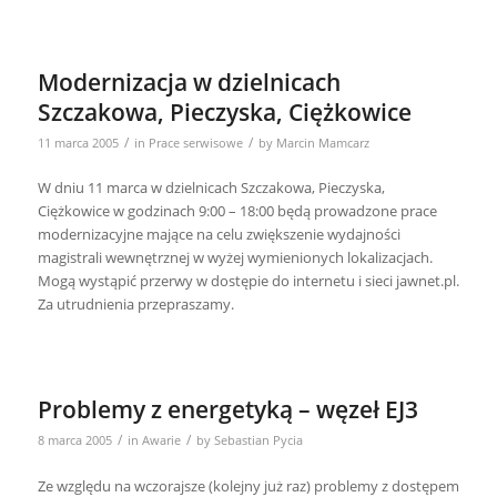
Modernizacja w dzielnicach
Szczakowa, Pieczyska, Ciężkowice
/
/
11 marca 2005
in
Prace serwisowe
by
Marcin Mamcarz
W dniu 11 marca w dzielnicach Szczakowa, Pieczyska,
Ciężkowice w godzinach 9:00 – 18:00 będą prowadzone prace
modernizacyjne mające na celu zwiększenie wydajności
magistrali wewnętrznej w wyżej wymienionych lokalizacjach.
Mogą wystąpić przerwy w dostępie do internetu i sieci jawnet.pl.
Za utrudnienia przepraszamy.
Problemy z energetyką – węzeł EJ3
/
/
8 marca 2005
in
Awarie
by
Sebastian Pycia
Ze względu na wczorajsze (kolejny już raz) problemy z dostępem