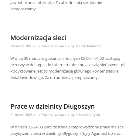
jawnet.pl oraz Internetu. Za utrudnienia serdecznie
przepraszamy.
Modernizacja sieci
/
/
29 marca 2005
in
Prace serwisowe
by
Marcin Mamcarz
W dniu 30 marca w godzinach nocnych 02:00 – 04:00 nastąpią
przerwy w dostępie do Internetu obejmujące całą sieć jawnet.pl.
Podyktowane jest to modernizacją głównego koncentratora
światłowodowego. Za utrudnienia przepraszamy.
Prace w dzielnicy Długoszyn
/
/
21 marca 2005
in
Prace serwisowe
by
Sebastian Pycia
W dniach 22-24.03.2005 zostaną przeprowadzone prace mające
przyłączenia sieci w dzielnicy Dłygoszyn (były Agamax) do sieci