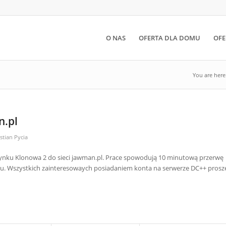
O NAS
OFERTA DLA DOMU
OFE
You are here
n.pl
stian Pycia
dynku Klonowa 2 do sieci jawman.pl. Prace spowodują 10 minutową przerwę
netu. Wszystkich zainteresowaych posiadaniem konta na serwerze DC++ prosz