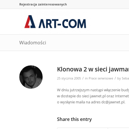
Rejestracja zainteresowanych
Wiadomości
Klonowa 2 w sieci jawma
/
/
25 stycznia 2005
in
Prace serwisowe
by
Seba
W dniu jutrzejszym nastąpi włączenie bu
w dostepie do sieci jawnet.pl oraz Inter
o wysłąnie maila na adres
dc@jawnet.pl
.
Share this entry