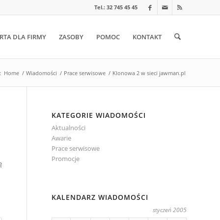
Tel.: 32 745 45 45
RTA DLA FIRMY
ZASOBY
POMOC
KONTAKT
:
Home
/
Wiadomości
/
Prace serwisowe
/
Klonowa 2 w sieci jawman.pl
KATEGORIE WIADOMOŚCI
Aktualności
Awarie
Prace serwisowe
Promocje
ę
KALENDARZ WIADOMOŚCI
styczeń 2005