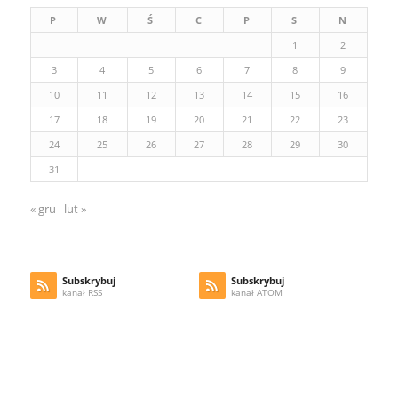
P
W
Ś
C
P
S
N
1
2
3
4
5
6
7
8
9
10
11
12
13
14
15
16
17
18
19
20
21
22
23
24
25
26
27
28
29
30
31
« gru
lut »
Subskrybuj
Subskrybuj
kanał RSS
kanał ATOM