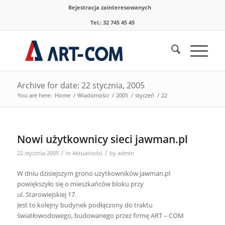
Rejestracja zainteresowanych
Tel.: 32 745 45 45
Archive for date: 22 stycznia, 2005
You are here:
Home
/
Wiadomości
/
2005
/
styczeń
/
22
Nowi użytkownicy sieci jawman.pl
/
/
22 stycznia 2005
in
Aktualności
by
admin
W dniu dzisiejszym grono użytkowników jawman.pl
powiększyło się o mieszkańców bloku przy
ul. Starowiejskiej 17.
Jest to kolejny budynek podłączony do traktu
światłowodowego, budowanego przez firmę ART – COM