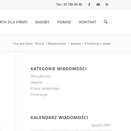
Tel.: 32 745 45 45
RTA DLA FIRMY
ZASOBY
POMOC
KONTAKT
You are here:
Home
/
Wiadomości
/
Awarie
/
Problemy z www
KATEGORIE WIADOMOŚCI
Aktualności
Awarie
Prace serwisowe
Promocje
KALENDARZ WIADOMOŚCI
styczeń 2005