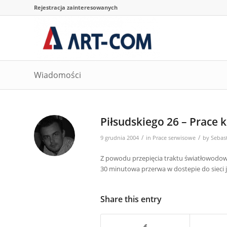
Rejestracja zainteresowanych
Wiadomości
Piłsudskiego 26 – Prace
/
/
9 grudnia 2004
in
Prace serwisowe
by
Sebast
Z powodu przepięcia traktu światłowodoweg
30 minutowa przerwa w dostepie do sieci ja
Share this entry