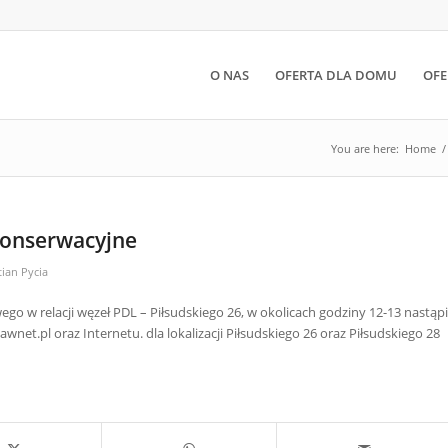
O NAS
OFERTA DLA DOMU
OFE
You are here:
Home
/
 konserwacyjne
ian Pycia
o w relacji węzeł PDL – Piłsudskiego 26, w okolicach godziny 12-13 nastąpi
wnet.pl oraz Internetu. dla lokalizacji Piłsudskiego 26 oraz Piłsudskiego 28