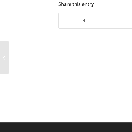
Share this entry
UWAGA! Alert antywirusowy
(W32/Nachi-D, W32.Welchia.D.Worm,
WORM_NACHI.D, W...