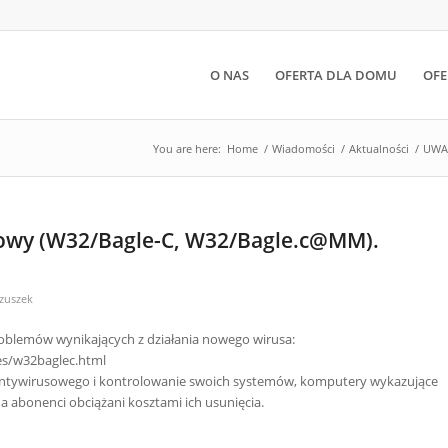
O NAS
OFERTA DLA DOMU
OFE
You are here:
Home
/
Wiadomości
/
Aktualności
/
UWAG
owy (W32/Bagle-C, W32/Bagle.c@MM).
Czuszek
oblemów wynikających z działania nowego wirusa:
es/w32baglec.html
antywirusowego i kontrolowanie swoich systemów, komputery wykazujące
 a abonenci obciążani kosztami ich usunięcia.