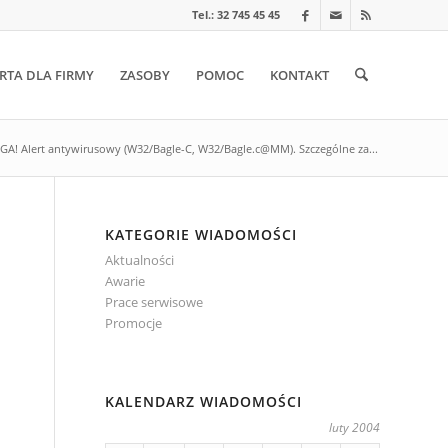
Tel.: 32 745 45 45
RTA DLA FIRMY
ZASOBY
POMOC
KONTAKT
A! Alert antywirusowy (W32/Bagle-C, W32/Bagle.c@MM). Szczególne za...
KATEGORIE WIADOMOŚCI
Aktualności
Awarie
Prace serwisowe
Promocje
KALENDARZ WIADOMOŚCI
luty 2004