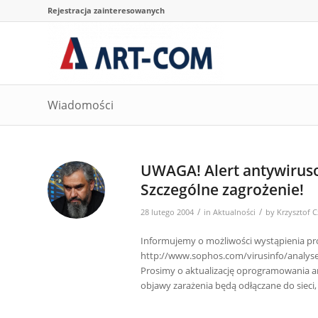
Rejestracja zainteresowanych
Wiadomości
UWAGA! Alert antywirus
Szczególne zagrożenie!
/
/
28 lutego 2004
in
Aktualności
by
Krzysztof 
Informujemy o możliwości wystąpienia pr
http://www.sophos.com/virusinfo/analys
Prosimy o aktualizację oprogramowania 
objawy zarażenia będą odłączane do sieci,