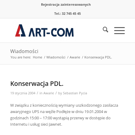
Rejestracja zainteresowanych
Tel.: 32 745 45 45
Wiadomości
You are here:
Home
/
Wiadomości
/
Awarie
/
Konserwacja PDL.
Konserwacja PDL.
/
/
19 stycznia 2004
in
Awarie
by
Sebastian Pycia
W związku z koniecznością wymiany uszkodzonego zasilacza
awaryjnego UPS na węźle Podłęże w dniu 19.01.2004 w
godzinach 15:00 – 17:00 wystąpią przerwy w dostępie do
Internetu i usług sieci Jawnet.