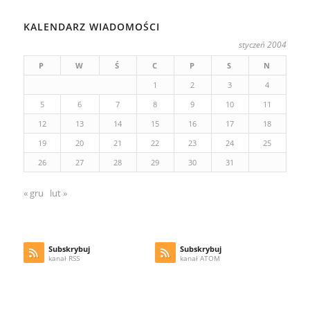
KALENDARZ WIADOMOŚCI
styczeń 2004
P
W
Ś
C
P
S
N
1
2
3
4
5
6
7
8
9
10
11
12
13
14
15
16
17
18
19
20
21
22
23
24
25
26
27
28
29
30
31
« gru
lut »
Subskrybuj
Subskrybuj
kanał RSS
kanał ATOM