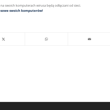
 na swoich komputerach wirusa będą odłączani od sieci.
rusowe swoich komputerów!