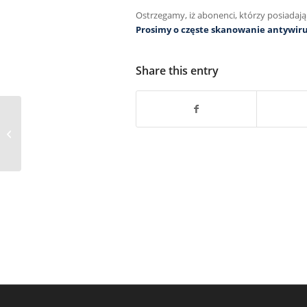
Ostrzegamy, iż abonenci, którzy posiadają
Prosimy o częste skanowanie antywi
Share this entry
Poprawki w obsłudze poczty przez
stronę WWW