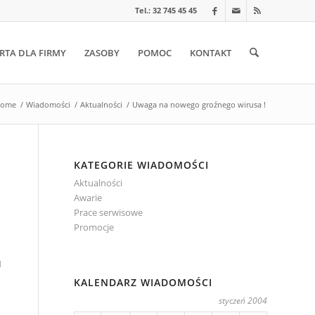
Tel.: 32 745 45 45
RTA DLA FIRMY
ZASOBY
POMOC
KONTAKT
ome
/
Wiadomości
/
Aktualności
/
Uwaga na nowego groźnego wirusa !
KATEGORIE WIADOMOŚCI
Aktualności
Awarie
Prace serwisowe
Promocje
1
KALENDARZ WIADOMOŚCI
styczeń 2004