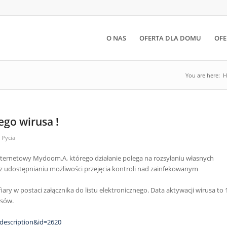
O NAS
OFERTA DLA DOMU
OFE
You are here:
H
go wirusa !
 Pycia
 internetowy Mydoom.A, którego działanie polega na rozsyłaniu własnych
az udostępnianiu możliwości przejęcia kontroli nad zainfekowanym
ry w postaci załącznika do listu elektronicznego. Data aktywacji wirusa to 
usów.
description&id=2620