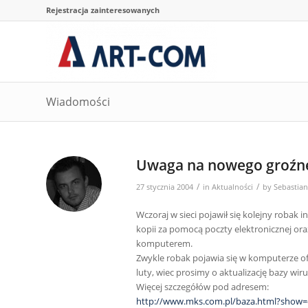
Rejestracja zainteresowanych
Wiadomości
Uwaga na nowego groźne
/
/
27 stycznia 2004
in
Aktualności
by
Sebastian
Wczoraj w sieci pojawił się kolejny robak
kopii za pomocą poczty elektronicznej or
komputerem.
Zwykle robak pojawia się w komputerze ofia
luty, wiec prosimy o aktualizację bazy wir
Więcej szczegółów pod adresem:
http://www.mks.com.pl/baza.html?show=