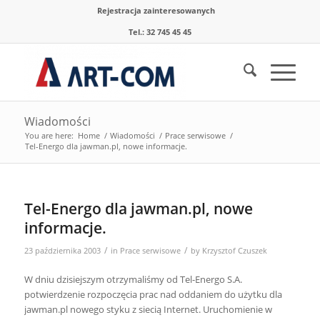
Rejestracja zainteresowanych
Tel.: 32 745 45 45
Wiadomości
You are here:
Home
/
Wiadomości
/
Prace serwisowe
/
Tel-Energo dla jawman.pl, nowe informacje.
Tel-Energo dla jawman.pl, nowe
informacje.
/
/
23 października 2003
in
Prace serwisowe
by
Krzysztof Czuszek
W dniu dzisiejszym otrzymaliśmy od Tel-Energo S.A.
potwierdzenie rozpoczęcia prac nad oddaniem do użytku dla
jawman.pl nowego styku z siecią Internet. Uruchomienie w