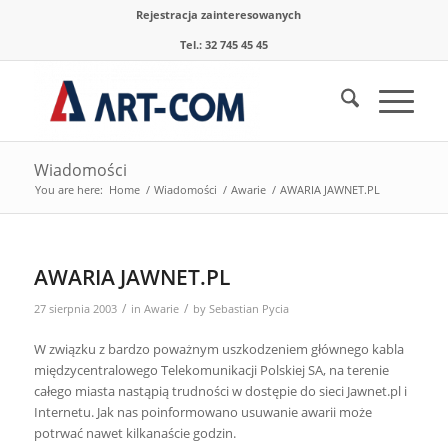
Rejestracja zainteresowanych
Tel.: 32 745 45 45
Wiadomości
You are here:
Home
/
Wiadomości
/
Awarie
/
AWARIA JAWNET.PL
AWARIA JAWNET.PL
/
/
27 sierpnia 2003
in
Awarie
by
Sebastian Pycia
W związku z bardzo poważnym uszkodzeniem głównego kabla
międzycentralowego Telekomunikacji Polskiej SA, na terenie
całego miasta nastąpią trudności w dostępie do sieci Jawnet.pl i
Internetu. Jak nas poinformowano usuwanie awarii może
potrwać nawet kilkanaście godzin.