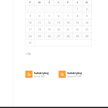
P
W
Ś
C
P
S
N
1
2
3
4
5
6
7
8
9
10
11
12
13
14
15
16
17
18
19
20
21
22
23
24
25
26
27
28
29
30
31
« lip
Subskrybuj
Subskrybuj
kanał RSS
kanał ATOM