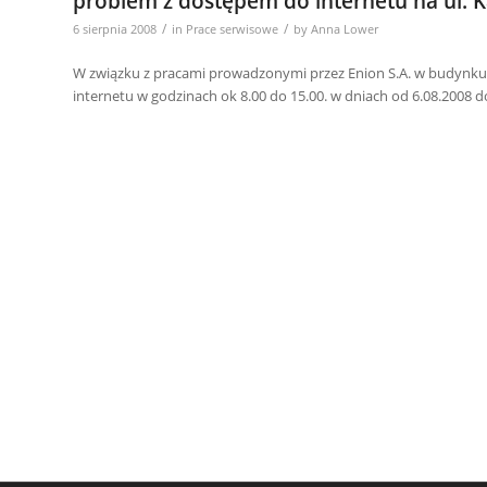
problem z dostępem do internetu na ul. Ka
/
/
6 sierpnia 2008
in
Prace serwisowe
by
Anna Lower
W związku z pracami prowadzonymi przez Enion S.A. w budynku p
internetu w godzinach ok 8.00 do 15.00. w dniach od 6.08.2008 d