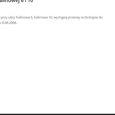
linowej 6 i 10
rzy ulicy Kalinowa 6, Kalinowa 10, wystąpią przerwy w dostępie do
o 8.08.2008.