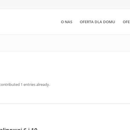
O NAS
OFERTA DLA DOMU
OFE
ontributed 1 entries already.