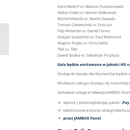
Karol Bedorf vs. Mariusz Pudzianowski
Kleber Koike vs. Marian Ziółkowski
Michał Materla vs. Martin Zawada
Tomasz Oświeciński vs. Erko Jun
Eleven Sport 4
Filip Wolański vs. Daniel Torres
dostępny bezpłatnie w
Gracjan Szadziński vs. Paul Redmond
pakiecie
Wagner Prado vs. Chris Fields
Wielotematyczny HD!
TBA vs. TBA
Dawid Gralka vs. Sebastian Przybysz
Gala będzie emitowana w jakości HD n
Dostęp do kanału dla Abonentów będzie 
Możliwość zakupu dostępu do transmisji z 
Zamawiać usługę w telewizji JAMBOX moż
wprost z pilota wybierając pakiet:
.Pay
telefonicznie w biurze obsługi klient
przez JAMBOX Panel