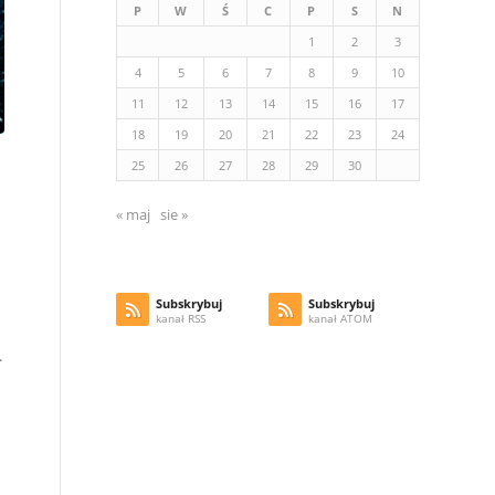
P
W
Ś
C
P
S
N
1
2
3
4
5
6
7
8
9
10
11
12
13
14
15
16
17
18
19
20
21
22
23
24
25
26
27
28
29
30
« maj
sie »
Subskrybuj
Subskrybuj
kanał RSS
kanał ATOM
.