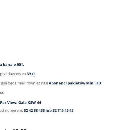
a kanale 901.
sprzedawany za
39 zł.
gali będą mieli również nasi
Abonenci pakietów Mini HD
.
na:
 Per View: Gala KSW 44
a pod numerem:
32 42 88 433 lub 32 745 45 45