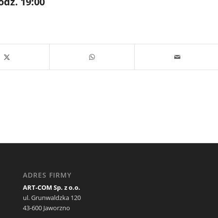
odz. 19:00
ADRES FIRMY
ART-COM Sp. z o.o.
ul. Grunwaldzka 120
43-600 Jaworzno