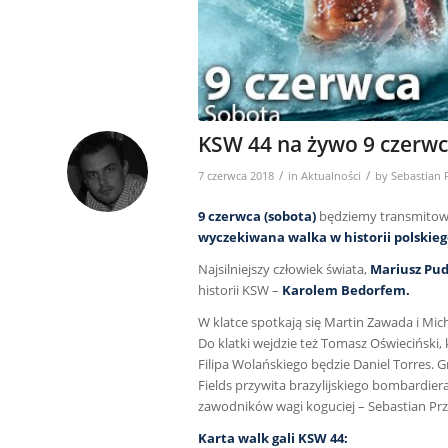
KSW 44 na żywo 9 czerwc
/
/
7 czerwca 2018
in
Aktualności
by
Sebastian 
9 czerwca (sobota)
będziemy transmitowa
wyczekiwana walka w historii polskie
Najsilniejszy człowiek świata,
Mariusz Pu
historii KSW –
Karolem Bedorfem.
W klatce spotkają się Martin Zawada i Mic
Do klatki wejdzie też Tomasz Oświeciński
Filipa Wolańskiego będzie Daniel Torres. 
Fields przywita brazylijskiego bombardi
zawodników wagi koguciej – Sebastian Prz
Karta walk gali KSW 44: