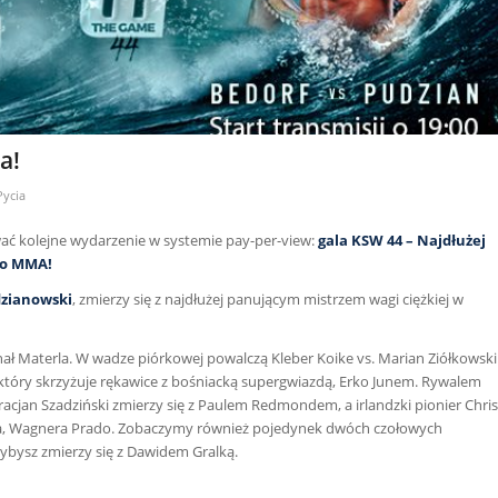
a!
Pycia
ć kolejne wydarzenie w systemie pay-per-view:
gala KSW 44 – Najdłużej
go MMA!
dzianowski
, zmierzy się z najdłużej panującym mistrzem wagi ciężkiej w
hał Materla. W wadze piórkowej powalczą Kleber Koike vs. Marian Ziółkowski
, który skrzyżuje rękawice z bośniacką supergwiazdą, Erko Junem. Rywalem
Gracjan Szadziński zmierzy się z Paulem Redmondem, a irlandzki pionier Chris
era, Wagnera Prado. Zobaczymy również pojedynek dwóch czołowych
ybysz zmierzy się z Dawidem Gralką.