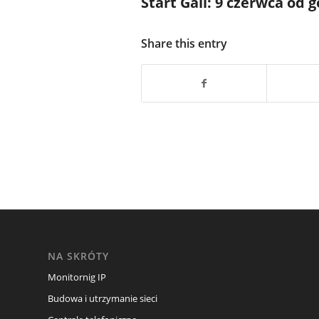
Start Gali: 9 czerwca od g
Share this entry
NA SKRÓTY
Monitornig IP
Budowa i utrzymanie sieci