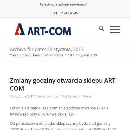
Rejestracja zainteresowanych
Tel.: 32 745 45 45
Archive for date: 30 stycznia, 2017
You are here:
Home
/
Wiadomości
/
2017
/
styczeń
/
30
Zmiany godziny otwarcia sklepu ART-
COM
/
/
30 stycznia 2017
in
Aktualności
by
Sebastian Pycia
Od dnia 1 lutego ulegają zmianie godziny otwarcia sklepu
firmowego przy ul. Grunwaldzkiej 120.
Od poniedziałku do piątku sklep czynny będzie od godziny
10:00 do godziny 18:00. Natomiast w soboty od 10:00 do 14:00.