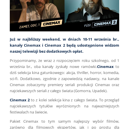
Już w najbliższy weekend, w dniach 10-11 września br.,
kanały Cinemax i Cinemax 2 będą udostępnione widzom
naszej telewizji bez dodatkowych opłat.
Przypominamy, że wraz z rozpoczęciem roku szkolnego, od 1
września br., oba kanały zyskały nowe ramówki.
Cinemax
to
dziś selekcja kina gatunkowego: akcja, thriller, horror, komedia,
sci-fi. Dodatkowo, zgodnie z zapowiedzią nadawcy, na kanale
Cinemax zobaczymy premiery seriali produkcji Cinemax oraz
najciekawszych seriali z całego świata (Gomorra, Upadek).
Cinemax 2
to z kolei selekcja kina z całego świata. To przegląd
najciekawszych tytułów wyróżnionych na najważniejszych
festiwalach na świecie.
Pakiet Cinemax to tym samym najlepszy wybór filmów,
zarówno dla filmowych ekspertów, jak i po prostu dla