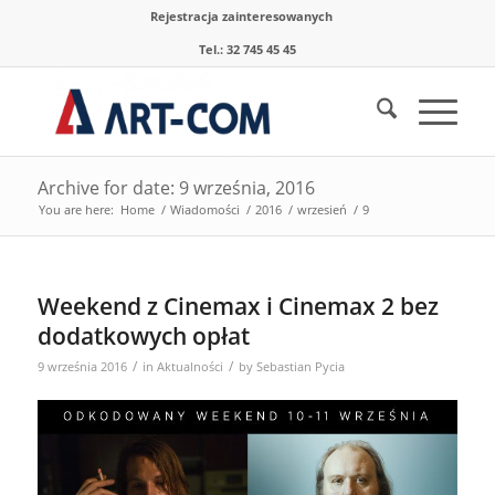
Rejestracja zainteresowanych
Tel.: 32 745 45 45
Archive for date: 9 września, 2016
You are here:
Home
/
Wiadomości
/
2016
/
wrzesień
/
9
Weekend z Cinemax i Cinemax 2 bez
dodatkowych opłat
/
/
9 września 2016
in
Aktualności
by
Sebastian Pycia