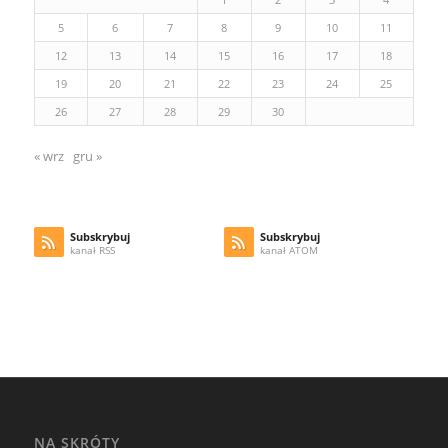
5
6
7
8
9
10
11
12
13
14
15
16
17
18
19
20
21
22
23
24
25
26
27
28
29
30
« wrz
gru »
Subskrybuj
Subskrybuj
kanał RSS
kanał ATOM
NA SKRÓTY