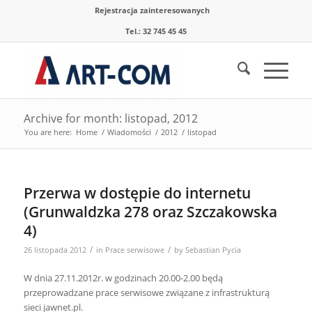
Rejestracja zainteresowanych
Tel.: 32 745 45 45
Archive for month: listopad, 2012
You are here:
Home
/
Wiadomości
/
2012
/
listopad
Przerwa w dostępie do internetu
(Grunwaldzka 278 oraz Szczakowska
4)
/
/
26 listopada 2012
in
Prace serwisowe
by
Sebastian Pycia
W dnia 27.11.2012r. w godzinach 20.00-2.00 będą
przeprowadzane prace serwisowe związane z infrastrukturą
sieci jawnet.pl.