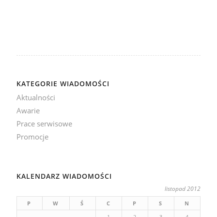
KATEGORIE WIADOMOŚCI
Aktualności
Awarie
Prace serwisowe
Promocje
KALENDARZ WIADOMOŚCI
listopad 2012
P
W
Ś
C
P
S
N
1
2
3
4