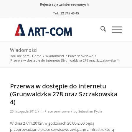
Rejestracja zainteresowanych
Tel.: 32 745 45 45
Wiadomości
You are here:
Home
/
Wiadomości
/
Prace serwisowe
/
Przerwa w dostępie do internetu (Grunwaldzka 278 oraz Szczakowska 4)
Przerwa w dostępie do internetu
(Grunwaldzka 278 oraz Szczakowska
4)
/
/
26 listopada 2012
in
Prace serwisowe
by
Sebastian Pycia
W dnia 27.11.2012r. w godzinach 20.00-2.00 będą
przeprowadzane prace serwisowe związane z infrastrukturą