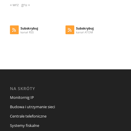
« wrz
gru »
Subskrybuj
Subskrybuj
kanał RSS
kanał ATOM
NA SKRÓTY
Monitornig IP
Budowa i utrzymanie sieci
Centrale telefoniczne
Systemy fiskalne