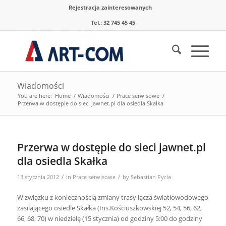
Rejestracja zainteresowanych
Tel.: 32 745 45 45
Wiadomości
You are here:
Home
/
Wiadomości
/
Prace serwisowe
/
Przerwa w dostępie do sieci jawnet.pl dla osiedla Skałka
Przerwa w dostępie do sieci jawnet.pl
dla osiedla Skałka
/
/
13 stycznia 2012
in
Prace serwisowe
by
Sebastian Pycia
W związku z koniecznością zmiany trasy łącza światłowodowego
zasilającego osiedle Skałka (Ins.Kościuszkowskiej 52, 54, 56, 62,
66, 68, 70) w niedzielę (15 stycznia) od godziny 5:00 do godziny