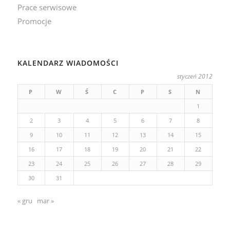
Prace serwisowe
Promocje
KALENDARZ WIADOMOŚCI
styczeń 2012
P
W
Ś
C
P
S
N
1
2
3
4
5
6
7
8
9
10
11
12
13
14
15
16
17
18
19
20
21
22
23
24
25
26
27
28
29
30
31
« gru
mar »