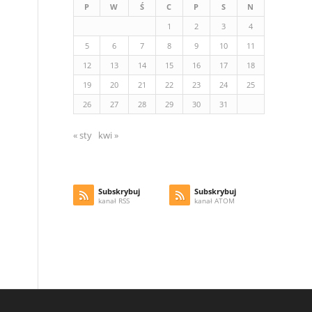
P
W
Ś
C
P
S
N
1
2
3
4
5
6
7
8
9
10
11
12
13
14
15
16
17
18
19
20
21
22
23
24
25
26
27
28
29
30
31
« sty
kwi »
Subskrybuj
Subskrybuj
kanał RSS
kanał ATOM