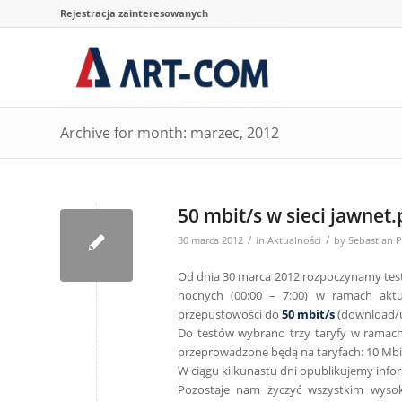
Rejestracja zainteresowanych
Archive for month: marzec, 2012
50 mbit/s w sieci jawnet.p
/
/
30 marca 2012
in
Aktualności
by
Sebastian P
Od dnia 30 marca 2012 rozpoczynamy test
nocnych (00:00 – 7:00) w ramach aktu
przepustowości do
50 mbit/s
(download/u
Do testów wybrano trzy taryfy w ramac
przeprowadzone będą na taryfach: 10 Mbits/s
W ciągu kilkunastu dni opublikujemy infor
Pozostaje nam życzyć wszystkim wysoki