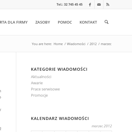
Tel.: 32 745 45 45
RTA DLA FIRMY
ZASOBY
POMOC
KONTAKT
You are here:
Home
/
Wiadomości
/
2012
/
marzec
KATEGORIE WIADOMOŚCI
Aktualności
Awarie
Prace serwisowe
h
Promocje
o
y
KALENDARZ WIADOMOŚCI
marzec 2012
ę