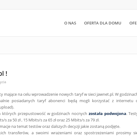
O NAS
OFERTA DLA DOMU
OFE
l !
ycia
y mające na celu wprowadzenie nowych taryf w sieci jawnet.pl. W godzinac
alnie posiadanych taryf abonenci będą mogli korzystać z internetu 
pload).
h których przepustowość w godzinach nocnych
została podwojona
. Test
 za 50 zł , 15 Mbits/s za 65 zł oraz 25 Mbits/s za 79 zł.
macje na temat testów oraz dalszych decyzji jakie zostaną podjęte.
ch transferów, a swoimi wrażeniami oraz spostrzeżeniami prosimy si