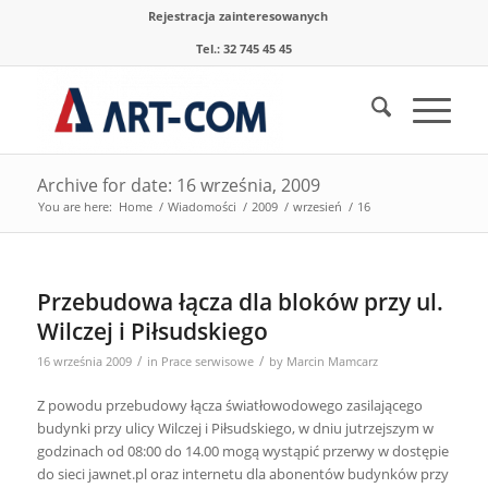
Rejestracja zainteresowanych
Tel.: 32 745 45 45
Archive for date: 16 września, 2009
You are here:
Home
/
Wiadomości
/
2009
/
wrzesień
/
16
Przebudowa łącza dla bloków przy ul.
Wilczej i Piłsudskiego
/
/
16 września 2009
in
Prace serwisowe
by
Marcin Mamcarz
Z powodu przebudowy łącza światłowodowego zasilającego
budynki przy ulicy Wilczej i Piłsudskiego, w dniu jutrzejszym w
godzinach od 08:00 do 14.00 mogą wystąpić przerwy w dostępie
do sieci jawnet.pl oraz internetu dla abonentów budynków przy