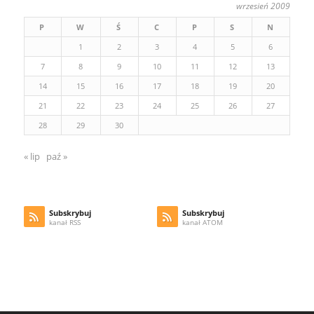
wrzesień 2009
P
W
Ś
C
P
S
N
1
2
3
4
5
6
7
8
9
10
11
12
13
14
15
16
17
18
19
20
21
22
23
24
25
26
27
28
29
30
« lip
paź »
Subskrybuj
Subskrybuj
kanał RSS
kanał ATOM