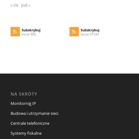
« sie
paź »
Subskrybuj
Subskrybuj
kanał RSS
kanał ATOM
NA SKRÓTY
Monitornig IP
Budowa i utrzymanie sieci
Centrale telefoniczne
Systemy fiskalne