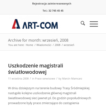
Rejestracja zainteresowanych
Tel.: 32 745 45 45
Archive for month: wrzesień, 2008
You are here:
Home
/
Wiadomości
/
2008
/
wrzesień
Uszkodzenie magistrali
światłowodowej
/
/
11 września 2008
in
Prace serwisowe
by
Marcin Mamcarz
W dniu dzisiejszym na terenie budowy Trasy Śródmiejskiej
nastąpiło kolejne uszkodzenie głównej magistrali
światłowodowej sieci jawnet.pl. Do godzin popołudniowych
prowadzone były prace zmierzające do zastąpienia