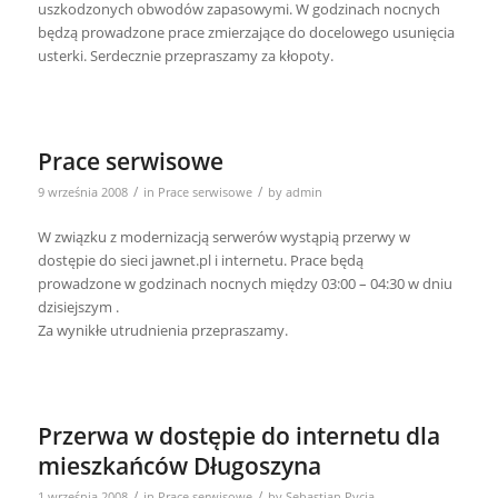
uszkodzonych obwodów zapasowymi. W godzinach nocnych
będzą prowadzone prace zmierzające do docelowego usunięcia
usterki. Serdecznie przepraszamy za kłopoty.
Prace serwisowe
/
/
9 września 2008
in
Prace serwisowe
by
admin
W związku z modernizacją serwerów wystąpią przerwy w
dostępie do sieci jawnet.pl i internetu. Prace będą
prowadzone w godzinach nocnych między 03:00 – 04:30 w dniu
dzisiejszym .
Za wynikłe utrudnienia przepraszamy.
Przerwa w dostępie do internetu dla
mieszkańców Długoszyna
/
/
1 września 2008
in
Prace serwisowe
by
Sebastian Pycia