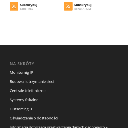
Subskrybuj
Subskrybuj
kanał RSS
kanał ATOM
NA SKRÓTY
Monitornig IP
Budowa i utrzymanie sieci
Centrale telefoniczne
Systemy fiskalne
Outsorcing IT
Oświadczenie o dostępności
Informacja dotycząca przetwarzania danych osobowych –