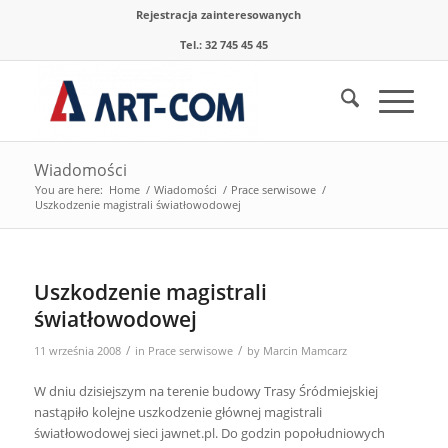
Rejestracja zainteresowanych
Tel.: 32 745 45 45
Wiadomości
You are here:
Home
/
Wiadomości
/
Prace serwisowe
/
Uszkodzenie magistrali światłowodowej
Uszkodzenie magistrali
światłowodowej
/
/
11 września 2008
in
Prace serwisowe
by
Marcin Mamcarz
W dniu dzisiejszym na terenie budowy Trasy Śródmiejskiej
nastąpiło kolejne uszkodzenie głównej magistrali
światłowodowej sieci jawnet.pl. Do godzin popołudniowych