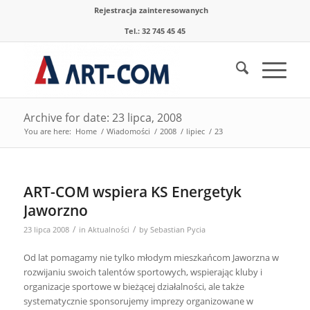
Rejestracja zainteresowanych
Tel.: 32 745 45 45
Archive for date: 23 lipca, 2008
You are here:
Home
/
Wiadomości
/
2008
/
lipiec
/
23
ART-COM wspiera KS Energetyk
Jaworzno
/
/
23 lipca 2008
in
Aktualności
by
Sebastian Pycia
Od lat pomagamy nie tylko młodym mieszkańcom Jaworzna w
rozwijaniu swoich talentów sportowych, wspierając kluby i
organizacje sportowe w bieżącej działalności, ale także
systematycznie sponsorujemy imprezy organizowane w