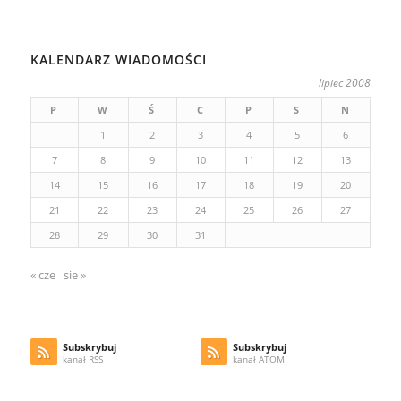
KALENDARZ WIADOMOŚCI
lipiec 2008
P
W
Ś
C
P
S
N
1
2
3
4
5
6
7
8
9
10
11
12
13
14
15
16
17
18
19
20
21
22
23
24
25
26
27
28
29
30
31
« cze
sie »
Subskrybuj
Subskrybuj
kanał RSS
kanał ATOM